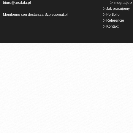
biuro@arsdata.pl
Integracje 
Jak pracujemy
Monitoring cen
dostarcza Szpiegomat.pl
Portfolio
Referencje
Kontakt