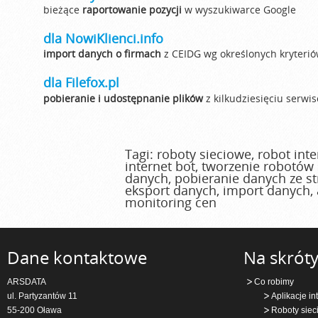
bieżące
raportowanie pozycji
w wyszukiwarce Google
dla NowiKlienci.info
import danych o firmach
z CEIDG wg określonych kryteri
dla Filefox.pl
pobieranie i udostępnanie plików
z kilkudziesięciu serwi
Tagi: roboty sieciowe, robot int
internet bot, tworzenie robotów
danych, pobieranie danych ze st
eksport danych, import danych, a
monitoring cen
Dane kontaktowe
Na skrót
ARSDATA
Co robimy
ul. Partyzantów 11
Aplikacje i
55-200 Oława
Roboty siec