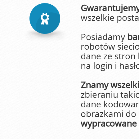
Gwarantujem
wszelkie post
Posiadamy
bar
robotów sieci
dane ze stron
na login i hasło
Znamy wszelk
zbieraniu taki
dane kodowane
obrazkami do p
wypracowane